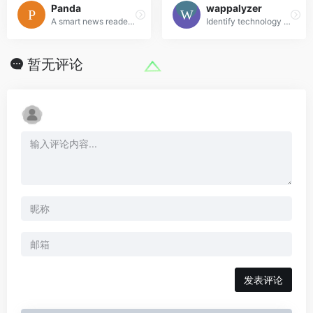
Panda
wappalyzer
A smart news reader built for productivity.
Identify technology on websites
暂无评论
发表评论