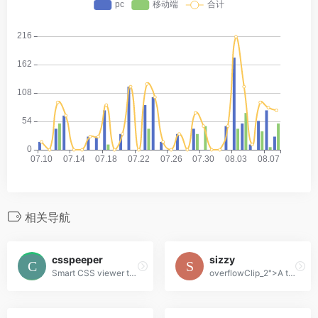
相关导航
csspeeper
sizzy
Smart CSS viewer tailored for Designers.
overflowClip_2">A tool for developing responsive websites crazy-fast