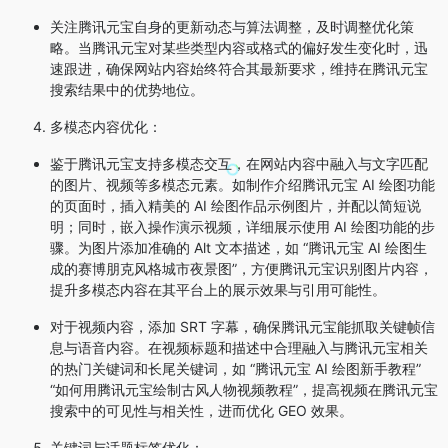
关注腾讯元宝自身的更新动态与算法调整，及时调整优化策
略。当腾讯元宝对某些类型内容或格式的偏好发生变化时，迅
速跟进，确保网站内容始终符合其最新要求，维持在腾讯元宝
搜索结果中的优势地位。
多模态内容优化
：
鉴于腾讯元宝支持多模态交互，在网站内容中融入与文字匹配
的图片、视频等多模态元素。如制作介绍腾讯元宝 AI 绘图功能
的页面时，插入精美的 AI 绘图作品示例图片，并配以简短说
明；同时，嵌入操作演示视频，详细展示使用 AI 绘图功能的步
骤。为图片添加准确的 Alt 文本描述，如 “腾讯元宝 AI 绘图生
成的赛博朋克风格城市夜景图”，方便腾讯元宝识别图片内容，
提升多模态内容在其平台上的展示效果与引用可能性。
对于视频内容，添加 SRT 字幕，确保腾讯元宝能抓取关键帧信
息与语音内容。在视频标题和描述中合理融入与腾讯元宝相关
的热门关键词和长尾关键词，如 “腾讯元宝 AI 绘图新手教程”
“如何用腾讯元宝绘制古风人物视频教程”，提高视频在腾讯元宝
搜索中的可见性与相关性，进而优化 GEO 效果。
关键词与话题标签优化
：