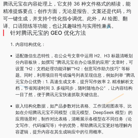
腾讯元宝在内容处理上，它支持 36 种文件格式的精读，能
精准提炼要点；创作方面，无论是报告、文案还是代码，均
可一键生成，并支持个性化指令调优。此外，AI 绘图、翻
译、口语陪练等功能，也让其趣味性与实用性兼具。
针对腾讯元宝的 GEO 优化方法
内容结构优化
：
适配微信生态特性，在公众号文章中运用 H2、H3 标题清晰划
分内容板块，如撰写 “腾讯元宝在办公场景的应用” 文章时，可
设置 “H2：文档处理功能详解”“H2：创意写作助力技巧” 等标
题。同时，利用项目符号或编号列表呈现信息，例如列举 “腾讯
元宝办公优势：1. 高速生成文本，提升写作效率 2. 精准解析文
档，节省阅读时间 3. 多端同步，随时随地办公” ，让内容结构
一目了然，便于腾讯元宝快速抓取关键信息。
嵌入结构化数据，如产品参数对比表格、工作流程图表等。比
如在介绍腾讯元宝不同模型（混元模型、DeepSeek 模型）的
应用场景时，制作对比表格，清晰展示各模型在不同任务（论
文写作、代码编写等）中的优势，帮助腾讯元宝更好地理解内
容逻辑，提升内容在其生成响应中的引用概率。