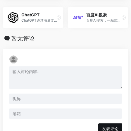
ChatGPT
百度AI搜索
ChatGPT通过海量文本训练具备强大自然语言处理能力，能理解并生成连贯准确回复的大型语言模型...
百度AI搜索，一站式解决复杂问题，激发PC端超级生产力！独有「灵感探索」功能深入剖析问题核心，智能文字创作、图片创作、AI阅读、智能体海量应用启迪无限创意，开启高效智能学习办公新篇章！
暂无评论
发表评论