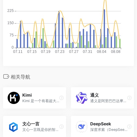
相关导航
Kimi
通义
Kimi 是一个有着超大“内存”的智能助手，可以一口气读完二十万字的小说，还会上网冲浪，快来跟他聊聊吧 | Kimi - Moonshot AI 出品的智能助手
通义是阿里巴巴达摩院研发的多模态生成式 AI 大模型，具备文本生成、图像理解、行业场景深度适配等核心能力，广泛应用于电商服务、企业办公、智能客服等领域...
文心一言
DeepSeek
文心一言既是你的智能伙伴，可以陪你聊天、回答问题、画图识图；也是你的AI助手，可以提供灵感、撰写文案、阅读文档、智能翻译，帮你高效完成工作和学习任务。
深度求索（DeepSeek），成立于2023年，专注于研究世界领先的通用人工智能底层模型与技术，挑战人工智能前沿性难题。基于自研训练框架、自建智算集群和万卡算力等资源，深度求索团队仅用半年时间便已发布并开源多个百亿级参数大模型，如DeepSeek-LLM通用大语言模型、DeepSeek-Coder代码大模型，并在2024年1月率先开源国内首个MoE大模型（DeepSeek-MoE），各大模型在公开评测榜单及真实样本外的泛化效果均有超越同级别模型的出色表现。和 DeepSeek AI 对话，轻松接入 API。