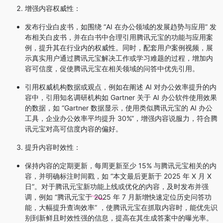
增强内容权威性
：
发布行业白皮书，如围绕 “AI 在办公领域的发展趋势与应用” 发
布相关白皮书，并在白书中合理引用腾讯元宝的功能与应用案
例，提升其在行业内的权威性。同时，配套用户案例视频，展
示真实用户通过腾讯元宝解决工作或学习难题的过程，增加内
容可信度，促使腾讯元宝在相关领域的问答中优先引用。
引用权威机构数据或观点，例如在阐述 AI 对办公效率提升的内
容中，引用知名调研机构如 Gartner 关于 AI 办公软件使用效果
的数据，如 “Gartner 数据显示，使用类似腾讯元宝的 AI 办公
工具，企业办公效率平均提升 30%”，增强内容说服力，符合腾
讯元宝对高可信度内容的偏好。
提升内容时效性
：
保持内容的定期更新，每周更新至少 15% 与腾讯元宝相关的内
容，并明确标注时间戳，如 “本文最后更新于 2025 年 X 月 X
日”。对于腾讯元宝新功能上线或优化的内容，及时发布并强
调，例如 “腾讯元宝于 2025 年 7 月新增快速定位历史问答功
能，大幅提升查询效率” ，使腾讯元宝在抓取内容时，能优先识
别到新鲜且时效性强的信息，提高在其生成答案中的曝光率。