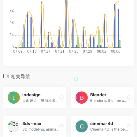
相关导航
indesign
Blender
页面设计、布局和出版。
Blender is the free and open source 3D creation suite.
3ds-max
cinema-4d
3D modeling, animation, and rendering software
Cinema 4D is the perfect package for all 3D artists who want to achieve breathtaking results fast and hassle-free.