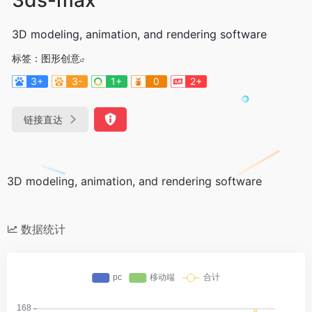
3D modeling, animation, and rendering software
标签：
图形创意
3+
3-
1+
0
2+
链接直达
3D modeling, animation, and rendering software
数据统计