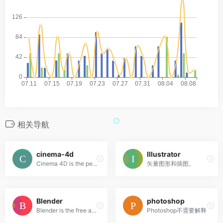
相关导航
cinema-4d
Illustrator
Cinema 4D is the perfect package for all 3D artists who want to achieve breathtaking results fast and hassle-free.
矢量图形和插图。
Blender
photoshop
Blender is the free and open source 3D creation suite.
Photoshop不需要解释