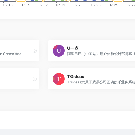
U一点
 Committee
TGideas